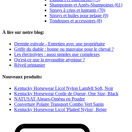
Shampoings et Après-Shampoings (61)
Sprays à crins et lustrants (70)
Sprays et huiles pour pelage (9)
Tondeuses et accessoires (8)
À lire sur notre blog:
Dermite estivale - Entretien avec une propriétaire
Griffe du diable : bonne ou mauvaise pour le cheval ?
Les électrolytes : aussi simples que complexes
Qu'est-ce que la myopathie atypique ?
Réveil printanier
Nouveaux produits:
Kentucky Horsewear Licol Nylon Lamfell Soft, Noir
Kentucky Horsewear Corde de Queue, One Size, Black
NATUSAT Algues-Oméga en Poudre
Couverture Polaire Transport Combo Vert Sapin
Kentucky Horsewear Licol 'Plaited Nylon', Beige