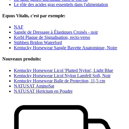
Le rôle des acides gras essentiels dans l'alimentation
Equus Vitalis, c'est par exemple:
NAF
Sangle de Dressage à Élastiques Croisés - noir
Kerbl Plaque de Signalisation, recto-verso
Stübben Bridon Waterford
Kentucky Horsewear Sangle Bavette Anatomique, Noire
Nouveaux produits:
Kentucky Horsewear Licol 'Plaited Nylon', Light Blue
Kentucky Horsewear Licol Nylon Lamfell Soft, Noir
Kentucky Horsewear Balle de Protection, 11,5 cm
NATUSAT AminoSat
NATUSAT Hericium en Poudre