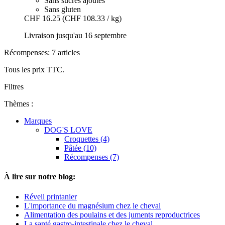
Sans sucres ajoutés
Sans gluten
CHF 16.25
(CHF 108.33 / kg)
Livraison jusqu'au 16 septembre
Récompenses: 7 articles
Tous les prix TTC.
Filtres
Thèmes :
Marques
DOG'S LOVE
Croquettes (4)
Pâtée (10)
Récompenses (7)
À lire sur notre blog:
Réveil printanier
L'importance du magnésium chez le cheval
Alimentation des poulains et des juments reproductrices
La santé gastro-intestinale chez le cheval