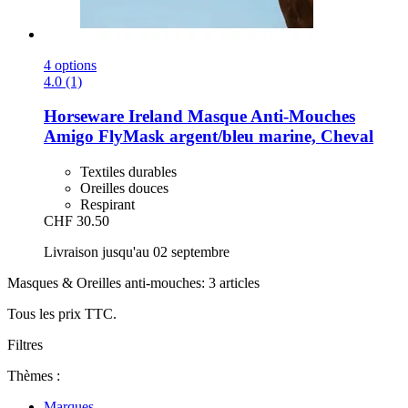
4 options
4.0 (1)
Horseware Ireland
Masque Anti-​Mouches
Amigo FlyMask argent/bleu marine, Cheval
Textiles durables
Oreilles douces
Respirant
CHF 30.50
Livraison jusqu'au 02 septembre
Masques & Oreilles anti-mouches: 3 articles
Tous les prix TTC.
Filtres
Thèmes :
Marques