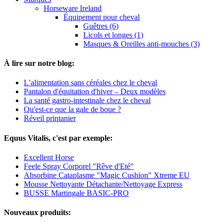
Horseware Ireland
Équipement pour cheval
Guêtres (6)
Licols et longes (1)
Masques & Oreilles anti-mouches (3)
À lire sur notre blog:
L’alimentation sans céréales chez le cheval
Pantalon d'équitation d'hiver – Deux modèles
La santé gastro-intestinale chez le cheval
Qu'est-ce que la gale de boue ?
Réveil printanier
Equus Vitalis, c'est par exemple:
Excellent Horse
Feele Spray Corporel "Rêve d'Eté"
Absorbine Cataplasme "Magic Cushion" Xtreme EU
Mousse Nettoyante Détachante/Nettoyage Express
BUSSE Martingale BASIC-PRO
Nouveaux produits: