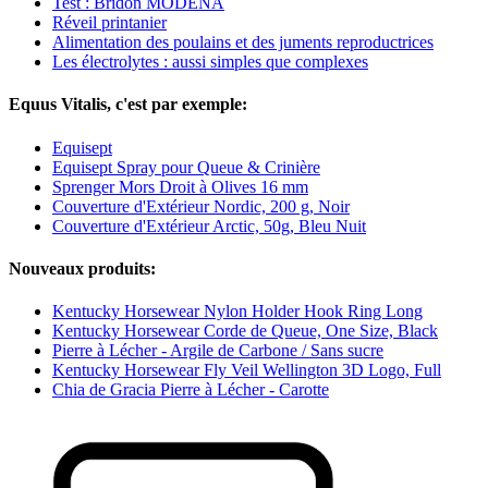
Test : Bridon MODENA
Réveil printanier
Alimentation des poulains et des juments reproductrices
Les électrolytes : aussi simples que complexes
Equus Vitalis, c'est par exemple:
Equisept
Equisept Spray pour Queue & Crinière
Sprenger Mors Droit à Olives 16 mm
Couverture d'Extérieur Nordic, 200 g, Noir
Couverture d'Extérieur Arctic, 50g, Bleu Nuit
Nouveaux produits:
Kentucky Horsewear Nylon Holder Hook Ring Long
Kentucky Horsewear Corde de Queue, One Size, Black
Pierre à Lécher - Argile de Carbone / Sans sucre
Kentucky Horsewear Fly Veil Wellington 3D Logo, Full
Chia de Gracia Pierre à Lécher - Carotte