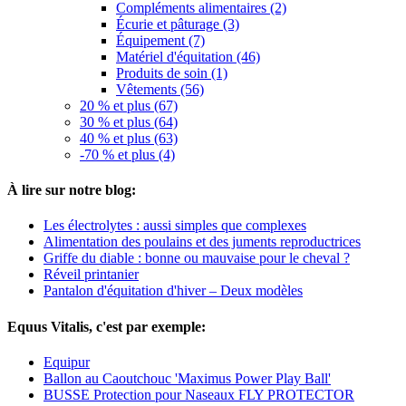
Compléments alimentaires (2)
Écurie et pâturage (3)
Équipement (7)
Matériel d'équitation (46)
Produits de soin (1)
Vêtements (56)
20 % et plus (67)
30 % et plus (64)
40 % et plus (63)
-70 % et plus (4)
À lire sur notre blog:
Les électrolytes : aussi simples que complexes
Alimentation des poulains et des juments reproductrices
Griffe du diable : bonne ou mauvaise pour le cheval ?
Réveil printanier
Pantalon d'équitation d'hiver – Deux modèles
Equus Vitalis, c'est par exemple:
Equipur
Ballon au Caoutchouc 'Maximus Power Play Ball'
BUSSE Protection pour Naseaux FLY PROTECTOR