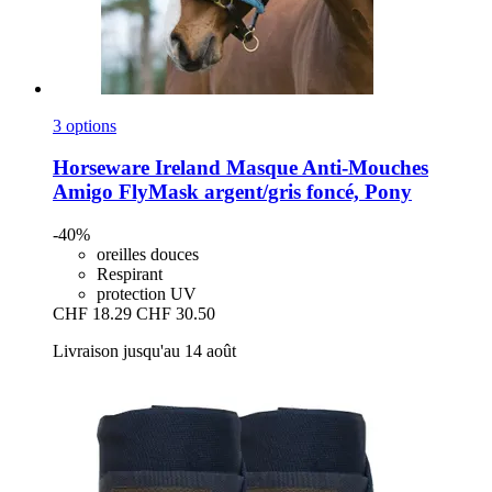
3 options
Horseware Ireland
Masque Anti-​Mouches
Amigo FlyMask argent/gris foncé, Pony
-40%
oreilles douces
Respirant
protection UV
CHF 18.29
CHF 30.50
Livraison jusqu'au 14 août