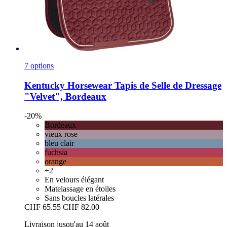
7 options
Kentucky Horsewear
Tapis de Selle de Dressage
"Velvet", Bordeaux
-20%
Bordeaux
vieux rose
bleu clair
fuchsia
orange
+2
En velours élégant
Matelassage en étoiles
Sans boucles latérales
CHF 65.55
CHF 82.00
Livraison jusqu'au 14 août