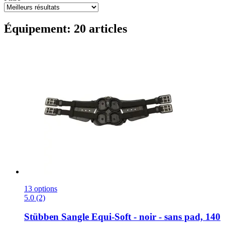
Équipement: 20 articles
13 options
5.0 (2)
Stübben
Sangle Equi-​Soft -​ noir -​ sans pad, 140