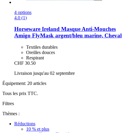
4 options
4.0 (1)
Horseware Ireland
Masque Anti-​Mouches
Amigo FlyMask argent/bleu marine, Cheval
Textiles durables
Oreilles douces
Respirant
CHF 30.50
Livraison jusqu'au 02 septembre
Équipement: 20 articles
Tous les prix TTC.
Filtres
Thèmes :
Réductions
10 % et plus