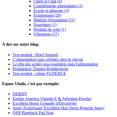
Chien et Chat (4)
Compléments alimentaires (2)
Écurie et pâturage (3)
Équipement (20)
Matériel d'équitation (51)
Nourriture (1)
Produits de soin (1)
Vêtements (57)
À lire sur notre blog:
Test produit : Hoof Support
L’alimentation sans céréales chez le cheval
Le rôle des acides gras essentiels dans l'alimentation
Produkttest: Damen-Bomberjacke
Test produit : crème FUDEREX
Equus Vitalis, c'est par exemple:
DERBY
Equine America Vitamin E & Selenium Powder
Excellent Horse Granulés d'Électolytes
Spray Nourrissant 'Excellent Skin Derm Propolis Spray'
QHP Bareback Pad Noir