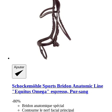
Ajouter
Schockemöhle Sports
Bridon Anatomic Line
"Equitus Omega" espresso, Pur-​sang
-80%
Bridon anatomique spécial
Contourne le nerf facial principal