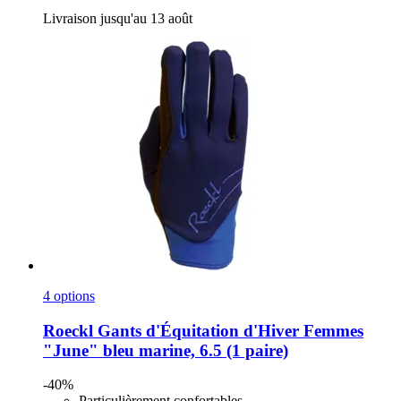
Livraison jusqu'au 13 août
4 options
Roeckl
Gants d'Équitation d'Hiver Femmes
"June" bleu marine, 6.5 (1 paire)
-40%
Particulièrement confortables