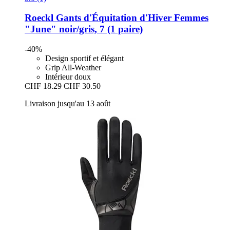
Roeckl
Gants d'Équitation d'Hiver Femmes
"June" noir/gris, 7 (1 paire)
-40%
Design sportif et élégant
Grip All-Weather
Intérieur doux
CHF 18.29
CHF 30.50
Livraison jusqu'au 13 août