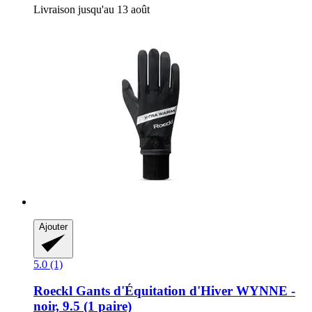
Livraison jusqu'au 13 août
Ajouter
5.0 (1)
Roeckl
Gants d'Équitation d'Hiver WYNNE -​
noir, 9.5 (1 paire)