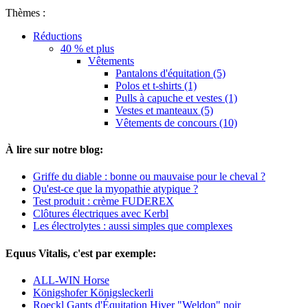
Thèmes :
Réductions
40 % et plus
Vêtements
Pantalons d'équitation (5)
Polos et t-shirts (1)
Pulls à capuche et vestes (1)
Vestes et manteaux (5)
Vêtements de concours (10)
À lire sur notre blog:
Griffe du diable : bonne ou mauvaise pour le cheval ?
Qu'est-ce que la myopathie atypique ?
Test produit : crème FUDEREX
Clôtures électriques avec Kerbl
Les électrolytes : aussi simples que complexes
Equus Vitalis, c'est par exemple:
ALL-WIN Horse
Königshofer Königsleckerli
Roeckl Gants d'Équitation Hiver "Weldon" noir