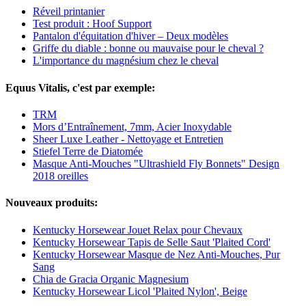
Réveil printanier
Test produit : Hoof Support
Pantalon d'équitation d'hiver – Deux modèles
Griffe du diable : bonne ou mauvaise pour le cheval ?
L'importance du magnésium chez le cheval
Equus Vitalis, c'est par exemple:
TRM
Mors d’Entraînement, 7mm, Acier Inoxydable
Sheer Luxe Leather - Nettoyage et Entretien
Stiefel Terre de Diatomée
Masque Anti-Mouches "Ultrashield Fly Bonnets" Design
2018 oreilles
Nouveaux produits:
Kentucky Horsewear Jouet Relax pour Chevaux
Kentucky Horsewear Tapis de Selle Saut 'Plaited Cord'
Kentucky Horsewear Masque de Nez Anti-Mouches, Pur
Sang
Chia de Gracia Organic Magnesium
Kentucky Horsewear Licol 'Plaited Nylon', Beige