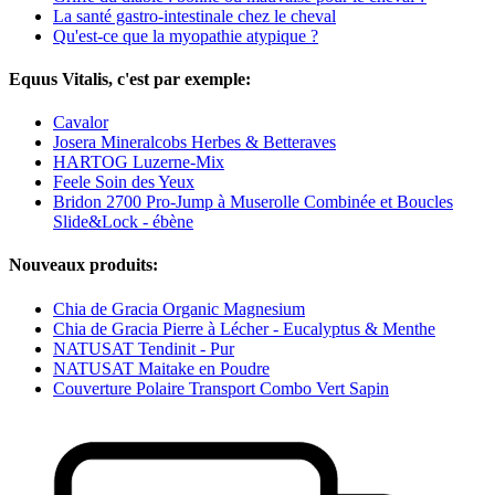
La santé gastro-intestinale chez le cheval
Qu'est-ce que la myopathie atypique ?
Equus Vitalis, c'est par exemple:
Cavalor
Josera Mineralcobs Herbes & Betteraves
HARTOG Luzerne-Mix
Feele Soin des Yeux
Bridon 2700 Pro-Jump à Muserolle Combinée et Boucles
Slide&Lock - ébène
Nouveaux produits:
Chia de Gracia Organic Magnesium
Chia de Gracia Pierre à Lécher - Eucalyptus & Menthe
NATUSAT Tendinit - Pur
NATUSAT Maitake en Poudre
Couverture Polaire Transport Combo Vert Sapin