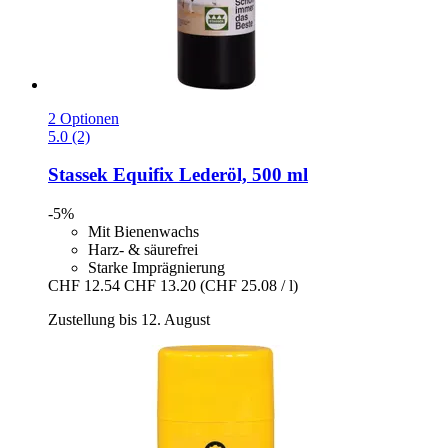
2 Optionen
5.0 (2)
Stassek
Equifix Lederöl, 500 ml
-5%
Mit Bienenwachs
Harz- & säurefrei
Starke Imprägnierung
CHF 12.54
CHF 13.20
(CHF 25.08 / l)
Zustellung bis 12. August