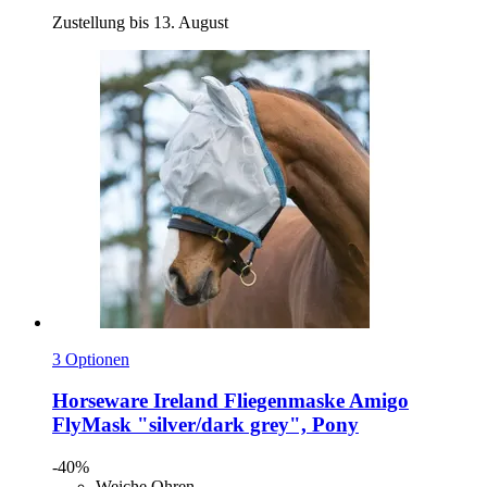
Zustellung bis 13. August
3 Optionen
Horseware Ireland
Fliegenmaske Amigo
FlyMask "silver/dark grey", Pony
-40%
Weiche Ohren