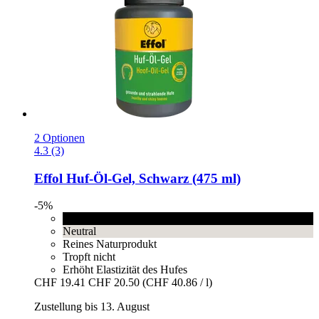
2 Optionen
4.3 (3)
Effol
Huf-​Öl-​Gel, Schwarz (475 ml)
-5%
Schwarz
Neutral
Reines Naturprodukt
Tropft nicht
Erhöht Elastizität des Hufes
CHF 19.41
CHF 20.50
(CHF 40.86 / l)
Zustellung bis 13. August