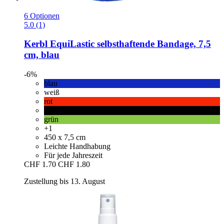
6 Optionen
5.0 (1)
Kerbl
EquiLastic selbsthaftende Bandage, 7,5
cm, blau
-6%
blau
weiß
rot
schwarz
grün
+1
450 x 7,5 cm
Leichte Handhabung
Für jede Jahreszeit
CHF 1.70
CHF 1.80
Zustellung bis 13. August