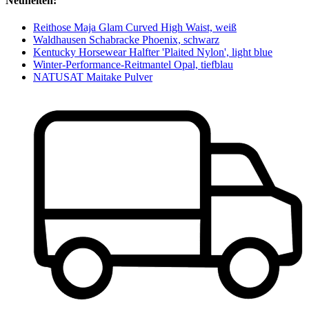
Neuheiten:
Reithose Maja Glam Curved High Waist, weiß
Waldhausen Schabracke Phoenix, schwarz
Kentucky Horsewear Halfter 'Plaited Nylon', light blue
Winter-Performance-Reitmantel Opal, tiefblau
NATUSAT Maitake Pulver