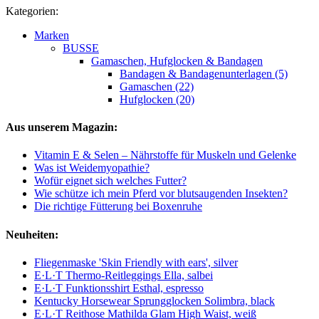
Kategorien:
Marken
BUSSE
Gamaschen, Hufglocken & Bandagen
Bandagen & Bandagenunterlagen (5)
Gamaschen (22)
Hufglocken (20)
Aus unserem Magazin:
Vitamin E & Selen – Nährstoffe für Muskeln und Gelenke
Was ist Weidemyopathie?
Wofür eignet sich welches Futter?
Wie schütze ich mein Pferd vor blutsaugenden Insekten?
Die richtige Fütterung bei Boxenruhe
Neuheiten:
Fliegenmaske 'Skin Friendly with ears', silver
E·L·T Thermo-Reitleggings Ella, salbei
E·L·T Funktionsshirt Esthal, espresso
Kentucky Horsewear Sprungglocken Solimbra, black
E·L·T Reithose Mathilda Glam High Waist, weiß