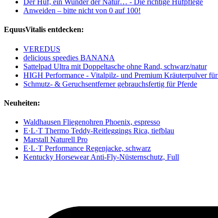
Der Huf, ein Wunder der Natur… - Die richtige Hufpflege
Anweiden – bitte nicht von 0 auf 100!
EquusVitalis entdecken:
VEREDUS
delicious speedies BANANA
Sattelpad Ultra mit Doppeltasche ohne Rand, schwarz/natur
HIGH Performance - Vitalpilz- und Premium Kräuterpulver für
Schmutz- & Geruchsentferner gebrauchsfertig für Pferde
Neuheiten:
Waldhausen Fliegenohren Phoenix, espresso
E·L·T Thermo Teddy-Reitleggings Rica, tiefblau
Marstall Naturell Pro
E·L·T Performance Regenjacke, schwarz
Kentucky Horsewear Anti-Fly-Nüsternschutz, Full