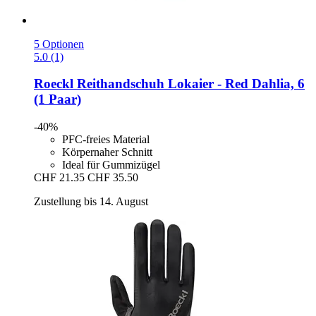
5 Optionen
5.0 (1)
Roeckl
Reithandschuh Lokaier -​ Red Dahlia, 6
(1 Paar)
-40%
PFC-freies Material
Körpernaher Schnitt
Ideal für Gummizügel
CHF 21.35
CHF 35.50
Zustellung bis 14. August