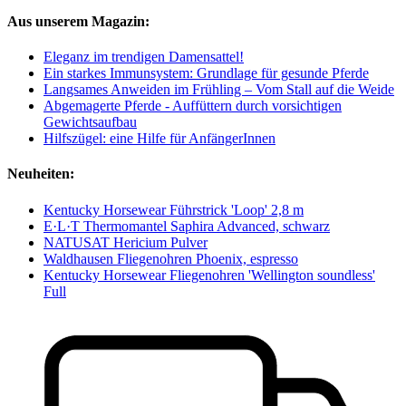
Aus unserem Magazin:
Eleganz im trendigen Damensattel!
Ein starkes Immunsystem: Grundlage für gesunde Pferde
Langsames Anweiden im Frühling – Vom Stall auf die Weide
Abgemagerte Pferde - Auffüttern durch vorsichtigen
Gewichtsaufbau
Hilfszügel: eine Hilfe für AnfängerInnen
Neuheiten:
Kentucky Horsewear Führstrick 'Loop' 2,8 m
E·L·T Thermomantel Saphira Advanced, schwarz
NATUSAT Hericium Pulver
Waldhausen Fliegenohren Phoenix, espresso
Kentucky Horsewear Fliegenohren 'Wellington soundless'
Full