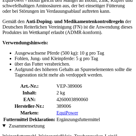
EquiPower - Biotin gleicht den Mangel an Biotin, Zink, Kupfer und
schwefelhaltigen Aminosäuren aus, der bei einseitiger Fütterung
oder bei Störungen im Verdauungsablauf auftreten kann.
Gemäß den
Anti-Doping- und Medikamentenkontrollregeln
der
Deutschen Reiterlichen Vereinigung (FN) ist die Anwendung dieses
Produktes im Wettkampf erlaubt (ADMR-konform).
Verwendungshinweis:
Ausgewachsene Pferde (500 kg): 10 g pro Tag
Fohlen, Jung- und Kleinpferde: 5 g pro Tag
über das Futter verabreichen.
Aufgrund des höheren Gehalts an Spurenelementen sollte die
Tagesration nicht mehr als verdoppelt werden.
Art.-Nr.:
VEP-389006
Inhalt:
2 kg
EAN:
4260003890060
Hersteller-Nr.:
389006
Marken:
EquiPower
Futtermittel Deklaration:
Ergänzungsfuttermittel
Zusammensetzung