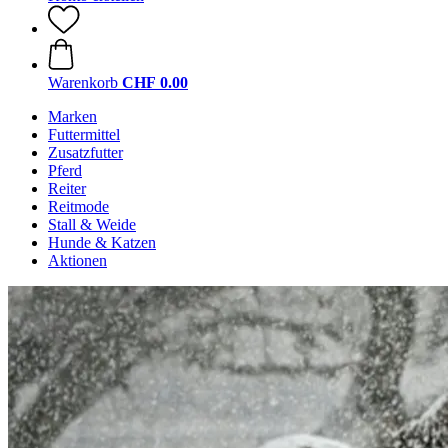
Warenkorb
CHF 0.00
Marken
Futtermittel
Zusatzfutter
Pferd
Reiter
Reitmode
Stall & Weide
Hunde & Katzen
Aktionen