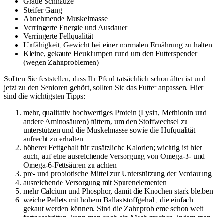
Graue Schnauze
Steifer Gang
Abnehmende Muskelmasse
Verringerte Energie und Ausdauer
Verringerte Fellqualität
Unfähigkeit, Gewicht bei einer normalen Ernährung zu halten
Kleine, gekaute Heuklumpen rund um den Futterspender
(wegen Zahnproblemen)
Sollten Sie feststellen, dass Ihr Pferd tatsächlich schon älter ist und
jetzt zu den Senioren gehört, sollten Sie das Futter anpassen. Hier
sind die wichtigsten Tipps:
mehr, qualitativ hochwertiges Protein (Lysin, Methionin und
andere Aminosäuren) füttern, um den Stoffwechsel zu
unterstützen und die Muskelmasse sowie die Hufqualität
aufrecht zu erhalten
höherer Fettgehalt für zusätzliche Kalorien; wichtig ist hier
auch, auf eine ausreichende Versorgung von Omega-3- und
Omega-6-Fettsäuren zu achten
pre- und probiotische Mittel zur Unterstützung der Verdauung
ausreichende Versorgung mit Spurenelementen
mehr Calcium und Phosphor, damit die Knochen stark bleiben
weiche Pellets mit hohem Ballaststoffgehalt, die einfach
gekaut werden können. Sind die Zahnprobleme schon weit