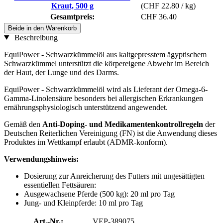
Kraut, 500 g
(CHF 22.80 / kg)
Gesamtpreis:
CHF 36.40
Beide in den Warenkorb
Beschreibung
EquiPower - Schwarzkümmelöl aus kaltgepresstem ägyptischem
Schwarzkümmel unterstützt die körpereigene Abwehr im Bereich
der Haut, der Lunge und des Darms.
EquiPower - Schwarzkümmelöl wird als Lieferant der Omega-6-
Gamma-Linolensäure besonders bei allergischen Erkrankungen
ernährungsphysiologisch unterstützend angewendet.
Gemäß den
Anti-Doping- und Medikamentenkontrollregeln
der
Deutschen Reiterlichen Vereinigung (FN) ist die Anwendung dieses
Produktes im Wettkampf erlaubt (ADMR-konform).
Verwendungshinweis:
Dosierung zur Anreicherung des Futters mit ungesättigten
essentiellen Fettsäuren:
Ausgewachsene Pferde (500 kg): 20 ml pro Tag
Jung- und Kleinpferde: 10 ml pro Tag
Art.-Nr.:
VEP-389075