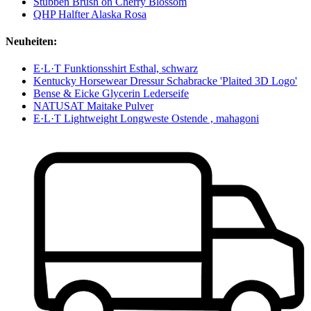
Stübben Brush on Cherry Blossom
QHP Halfter Alaska Rosa
Neuheiten:
E·L·T Funktionsshirt Esthal, schwarz
Kentucky Horsewear Dressur Schabracke 'Plaited 3D Logo'
Bense & Eicke Glycerin Lederseife
NATUSAT Maitake Pulver
E·L·T Lightweight Longweste Ostende , mahagoni