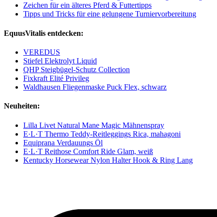
Zeichen für ein älteres Pferd & Futtertipps
Tipps und Tricks für eine gelungene Turniervorbereitung
EquusVitalis entdecken:
VEREDUS
Stiefel Elektrolyt Liquid
QHP Steigbügel-Schutz Collection
Fixkraft Elité Privileg
Waldhausen Fliegenmaske Puck Flex, schwarz
Neuheiten:
Lilla Livet Natural Mane Magic Mähnenspray
E·L·T Thermo Teddy-Reitleggings Rica, mahagoni
Equiprana Verdauungs Öl
E·L·T Reithose Comfort Ride Glam, weiß
Kentucky Horsewear Nylon Halter Hook & Ring Lang