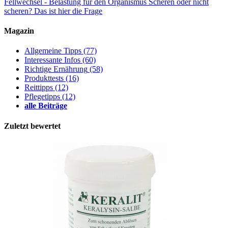
Fellwechsel - Belastung für den Organismus
Scheren oder nicht
scheren? Das ist hier die Frage
Magazin
Allgemeine Tipps
(77)
Interessante Infos
(60)
Richtige Ernährung
(58)
Produkttests
(16)
Reittipps
(12)
Pflegetipps
(12)
alle Beiträge
Zuletzt bewertet