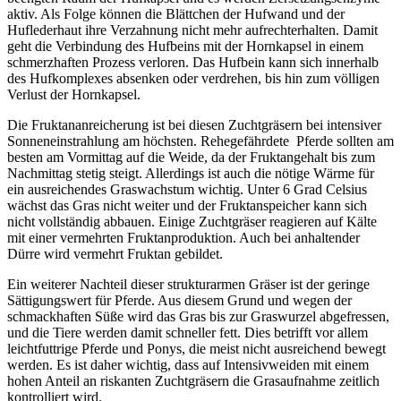
aktiv. Als Folge können die Blättchen der Hufwand und der
Huflederhaut ihre Verzahnung nicht mehr aufrechterhalten. Damit
geht die Verbindung des Hufbeins mit der Hornkapsel in einem
schmerzhaften Prozess verloren. Das Hufbein kann sich innerhalb
des Hufkomplexes absenken oder verdrehen, bis hin zum völligen
Verlust der Hornkapsel.
Die Fruktananreicherung ist bei diesen Zuchtgräsern bei intensiver
Sonneneinstrahlung am höchsten. Rehegefährdete Pferde sollten am
besten am Vormittag auf die Weide, da der Fruktangehalt bis zum
Nachmittag stetig steigt. Allerdings ist auch die nötige Wärme für
ein ausreichendes Graswachstum wichtig. Unter 6 Grad Celsius
wächst das Gras nicht weiter und der Fruktanspeicher kann sich
nicht vollständig abbauen. Einige Zuchtgräser reagieren auf Kälte
mit einer vermehrten Fruktanproduktion. Auch bei anhaltender
Dürre wird vermehrt Fruktan gebildet.
Ein weiterer Nachteil dieser strukturarmen Gräser ist der geringe
Sättigungswert für Pferde. Aus diesem Grund und wegen der
schmackhaften Süße wird das Gras bis zur Graswurzel abgefressen,
und die Tiere werden damit schneller fett. Dies betrifft vor allem
leichtfuttrige Pferde und Ponys, die meist nicht ausreichend bewegt
werden. Es ist daher wichtig, dass auf Intensivweiden mit einem
hohen Anteil an riskanten Zuchtgräsern die Grasaufnahme zeitlich
kontrolliert wird.