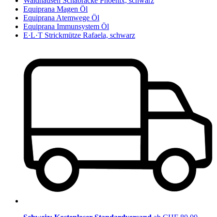
Waldhausen Schabracke Phoenix, schwarz
Equiprana Magen Öl
Equiprana Atemwege Öl
Equiprana Immunsystem Öl
E·L·T Strickmütze Rafaela, schwarz