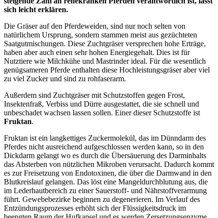
steigende Zahl an rehekranken Pferden verantwortlich ist, lässt
sich leicht erklären.
Die Gräser auf den Pferdeweiden, sind nur noch selten von
natürlichem Ursprung, sondern stammen meist aus gezüchteten
Saatgutmischungen. Diese Zuchtgräser versprechen hohe Erträge,
haben aber auch einen sehr hohen Energiegehalt. Dies ist für
Nutztiere wie Milchkühe und Mastrinder ideal. Für die wesentlich
genügsameren Pferde enthalten diese Hochleistungsgräser aber viel
zu viel Zucker und sind zu rohfaserarm.
Außerdem sind Zuchtgräser mit Schutzstoffen gegen Frost,
Insektenfraß, Verbiss und Dürre ausgestattet, die sie schnell und
unbeschadet wachsen lassen sollen. Einer dieser Schutzstoffe ist
Fruktan
.
Fruktan ist ein langkettiges Zuckermolekül, das im Dünndarm des
Pferdes nicht ausreichend aufgeschlossen werden kann, so in den
Dickdarm gelangt wo es durch die Übersäuerung des Darminhalts
das Absterben von nützlichen Mikroben verursacht. Dadurch kommt
es zur Freisetzung von Endotoxinen, die über die Darmwand in den
Blutkreislauf gelangen. Das löst eine Mangeldurchblutung aus, die
im Lederhautbereich zu einer Sauerstoff- und Nährstoffverarmung
führt. Gewebebezirke beginnen zu degenerieren. Im Verlauf des
Entzündungsprozesses erhöht sich der Flüssigkeitsdruck im
beengten Raum der Hufkapsel und es werden Zersetzungsenzyme