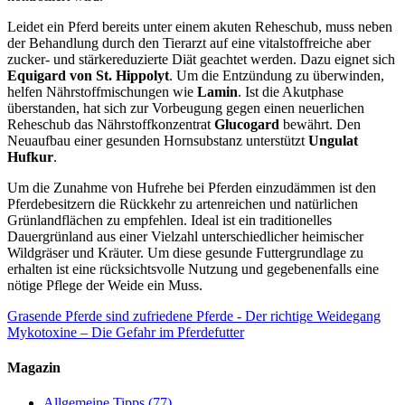
Leidet ein Pferd bereits unter einem akuten Reheschub, muss neben
der Behandlung durch den Tierarzt auf eine vitalstoffreiche aber
zucker- und stärkereduzierte Diät geachtet werden. Dazu eignet sich
Equigard von St. Hippolyt
. Um die Entzündung zu überwinden,
helfen Nährstoffmischungen wie
Lamin
. Ist die Akutphase
überstanden, hat sich zur Vorbeugung gegen einen neuerlichen
Reheschub das Nährstoffkonzentrat
Glucogard
bewährt. Den
Neuaufbau einer gesunden Hornsubstanz unterstützt
Ungulat
Hufkur
.
Um die Zunahme von Hufrehe bei Pferden einzudämmen ist den
Pferdebesitzern die Rückkehr zu artenreichen und natürlichen
Grünlandflächen zu empfehlen. Ideal ist ein traditionelles
Dauergrünland aus einer Vielzahl unterschiedlicher heimischer
Wildgräser und Kräuter. Um diese gesunde Futtergrundlage zu
erhalten ist eine rücksichtsvolle Nutzung und gegebenenfalls eine
nötige Pflege der Weide ein Muss.
Grasende Pferde sind zufriedene Pferde - Der richtige Weidegang
Mykotoxine – Die Gefahr im Pferdefutter
Magazin
Allgemeine Tipps
(77)