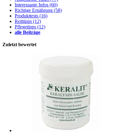
Interessante Infos
(60)
Richtige Ernährung
(58)
Produkttests
(16)
Reittipps
(12)
Pflegetipps
(12)
alle Beiträge
Zuletzt bewertet