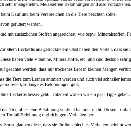
auch sehr unangenehm. Melassefreie Belohnungen sind also vorzuziehen
n beim Kauf und beim Verabreichen an die Tiere beachten sollte:
davon gefüttert werden.
ind mit zusätzlichen Stoffen angereichert, wie bspw. Mineralstoffen. F
r allem Leckerlis aus getrocknetem Obst haben den Vorteil, dass sie lä
ese haben viele Vitamine, Mineralstoffe, etc. und sind deshalb sehr 
rauf geachtet werden, dass nur trockenes Brot in kleinen Mengen verfüt
s die Tiere zum Lernen animiert werden und auch viel schneller lernen
e motiviert, so lange es Belohnungen gibt.
er ohne Leckerlis besser geht. Trotzdem wollen wir ein paar Tipps geben
 das Tier, ob es eine Belohnung verdient hat oder nicht. Diesen Tonfa
hen Tonfall/Belohnung und richtigem Verhalten her.
 Sonst glauben diese, dass sie für ihr schlechtes Verhalten belohnt we