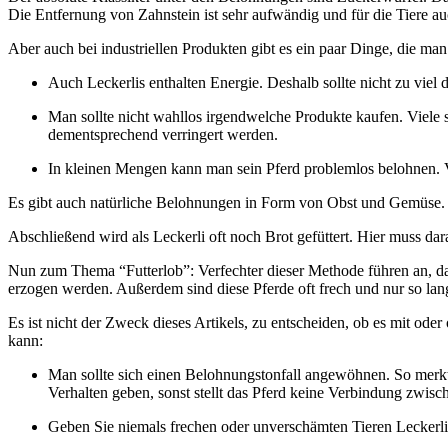
Die Entfernung von Zahnstein ist sehr aufwändig und für die Tiere 
Aber auch bei industriellen Produkten gibt es ein paar Dinge, die ma
Auch Leckerlis enthalten Energie. Deshalb sollte nicht zu viel 
Man sollte nicht wahllos irgendwelche Produkte kaufen. Viele s
dementsprechend verringert werden.
In kleinen Mengen kann man sein Pferd problemlos belohnen. Vo
Es gibt auch natürliche Belohnungen in Form von Obst und Gemüse. Di
Abschließend wird als Leckerli oft noch Brot gefüttert. Hier muss da
Nun zum Thema “Futterlob”: Verfechter dieser Methode führen an, das
erzogen werden. Außerdem sind diese Pferde oft frech und nur so lang
Es ist nicht der Zweck dieses Artikels, zu entscheiden, ob es mit od
kann:
Man sollte sich einen Belohnungstonfall angewöhnen. So merkt
Verhalten geben, sonst stellt das Pferd keine Verbindung zwisc
Geben Sie niemals frechen oder unverschämten Tieren Leckerlis.