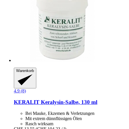
Warenkorb
4.9 (8)
KERALIT
Keralysin-​Salbe, 130 ml
Bei Mauke, Ekzemen & Verletzungen
Mit extrem dünnflüssigen Ölen
Rasch wirksam
CHF 13.55
(CHF 104.23 / l)