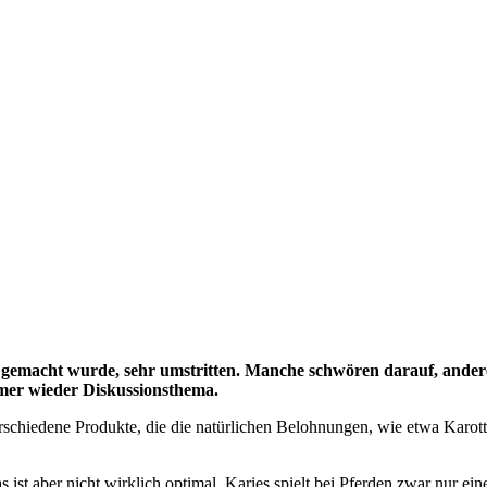
 gemacht wurde, sehr umstritten. Manche schwören darauf, andere si
mmer wieder Diskussionsthema.
verschiedene Produkte, die die natürlichen Belohnungen, wie etwa Karot
st aber nicht wirklich optimal. Karies spielt bei Pferden zwar nur ein