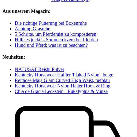
Aus unserem Magazin:
Die richtige Fütterung bei Boxenruhe
Achtung Grasrehe
5 Schritte, um Pferdemist zu kompostieren
Hilfe es juckt! - Sommerekzem bei Pferden
Hund und Pferd: was ist zu beachten?
Neuheiten:
NATUSAT Reishi Pulver
Kentucky Horsewear Halfter 'Plaited Nylon', beige
Reithose Maja Glam Curved High Waist, tiefblau
Kentucky Horsewear Nylon Halter Hook & Ring
Chia de Gracia Leckstein - Eukalyptus & Minze