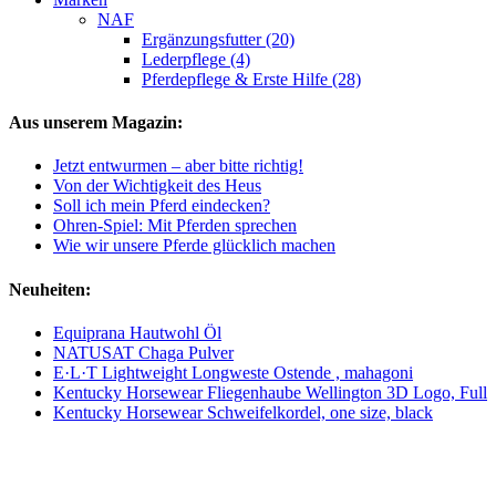
NAF
Ergänzungsfutter (20)
Lederpflege (4)
Pferdepflege & Erste Hilfe (28)
Aus unserem Magazin:
Jetzt entwurmen – aber bitte richtig!
Von der Wichtigkeit des Heus
Soll ich mein Pferd eindecken?
Ohren-Spiel: Mit Pferden sprechen
Wie wir unsere Pferde glücklich machen
Neuheiten:
Equiprana Hautwohl Öl
NATUSAT Chaga Pulver
E·L·T Lightweight Longweste Ostende , mahagoni
Kentucky Horsewear Fliegenhaube Wellington 3D Logo, Full
Kentucky Horsewear Schweifelkordel, one size, black