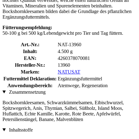
höchster Qualität verwendet, welche einen natürlichen Gehalt an
Vitaminen, Mineralien und Spurenelementen beinhalten.
Bockshornkleesamen bilden dabei die Grundlage des pflanzlichen
Ergänzungsfuttermittels.
Fütterungsempfehlung:
50-100 g bei 500 kg/Lebendgewicht pro Tier und Tag füttern.
Art.-Nr.:
NAT-13960
Inhalt:
4.500 g
EAN:
4260378070081
Hersteller-Nr.:
13960
Marken:
NATUSAT
Futtermittel Deklaration:
Ergänzungsfuttermittel
Anwendungsbereich:
Atemwege, Regeneration
Zusammensetzung
Bockshornkleesamen, Schwarzkümmelsamen, Eibischwurzel,
Spitzwegerich, Anis, Thymian, Salbei, Süßholz, Island Moos,
Huflattich, Echte Kamille, Karotte, Rote Beete, Apfelwürfel,
Petersilienstängel, Banane, Malvenblüten
Inhaltsstoffe