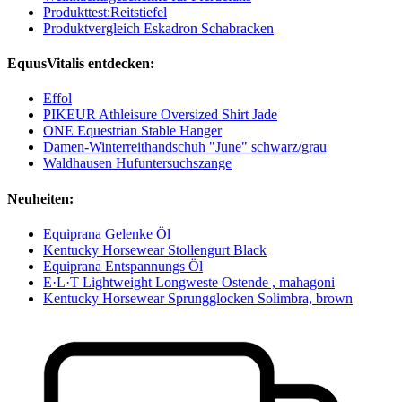
Produkttest:Reitstiefel
Produktvergleich Eskadron Schabracken
EquusVitalis entdecken:
Effol
PIKEUR Athleisure Oversized Shirt Jade
ONE Equestrian Stable Hanger
Damen-Winterreithandschuh "June" schwarz/grau
Waldhausen Hufuntersuchszange
Neuheiten:
Equiprana Gelenke Öl
Kentucky Horsewear Stollengurt Black
Equiprana Entspannungs Öl
E·L·T Lightweight Longweste Ostende , mahagoni
Kentucky Horsewear Sprungglocken Solimbra, brown