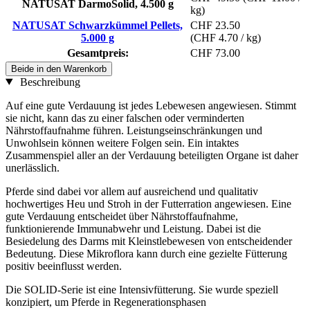
NATUSAT DarmoSolid, 4.500 g
kg)
NATUSAT Schwarzkümmel Pellets,
CHF 23.50
5.000 g
(CHF 4.70 / kg)
Gesamtpreis:
CHF 73.00
Beide in den Warenkorb
Beschreibung
Auf eine gute Verdauung ist jedes Lebewesen angewiesen. Stimmt
sie nicht, kann das zu einer falschen oder verminderten
Nährstoffaufnahme führen. Leistungseinschränkungen und
Unwohlsein können weitere Folgen sein. Ein intaktes
Zusammenspiel aller an der Verdauung beteiligten Organe ist daher
unerlässlich.
Pferde sind dabei vor allem auf ausreichend und qualitativ
hochwertiges Heu und Stroh in der Futterration angewiesen. Eine
gute Verdauung entscheidet über Nährstoffaufnahme,
funktionierende Immunabwehr und Leistung. Dabei ist die
Besiedelung des Darms mit Kleinstlebewesen von entscheidender
Bedeutung. Diese Mikroflora kann durch eine gezielte Fütterung
positiv beeinflusst werden.
Die SOLID-Serie ist eine Intensivfütterung. Sie wurde speziell
konzipiert, um Pferde in Regenerationsphasen