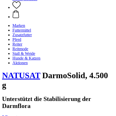
Marken
Futtermittel
Zusatzfutter
Pferd
Reiter
Reitmode
Stall & Weide
Hunde & Katzen
Aktionen
NATUSAT
DarmoSolid, 4.500
g
Unterstützt die Stabilisierung der
Darmflora