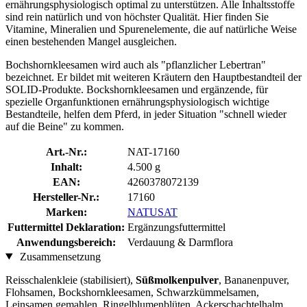
ernährungsphysiologisch optimal zu unterstützen. Alle Inhaltsstoffe
sind rein natürlich und von höchster Qualität. Hier finden Sie
Vitamine, Mineralien und Spurenelemente, die auf natürliche Weise
einen bestehenden Mangel ausgleichen.
Bochshornkleesamen wird auch als "pflanzlicher Lebertran"
bezeichnet. Er bildet mit weiteren Kräutern den Hauptbestandteil der
SOLID-Produkte. Bockshornkleesamen und ergänzende, für
spezielle Organfunktionen ernährungsphysiologisch wichtige
Bestandteile, helfen dem Pferd, in jeder Situation "schnell wieder
auf die Beine" zu kommen.
Art.-Nr.:
NAT-17160
Inhalt:
4.500 g
EAN:
4260378072139
Hersteller-Nr.:
17160
Marken:
NATUSAT
Futtermittel Deklaration:
Ergänzungsfuttermittel
Anwendungsbereich:
Verdauung & Darmflora
Zusammensetzung
Reisschalenkleie (stabilisiert),
Süßmolkenpulver
, Bananenpuver,
Flohsamen, Bockshornkleesamen, Schwarzkümmelsamen,
Leinsamen gemahlen, Ringelblumenblüten, Ackerschachtelhalm,