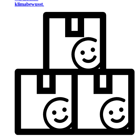
klimabewusst
.