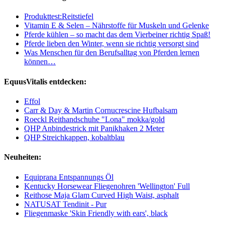
Produkttest:Reitstiefel
Vitamin E & Selen – Nährstoffe für Muskeln und Gelenke
Pferde kühlen – so macht das dem Vierbeiner richtig Spaß!
Pferde lieben den Winter, wenn sie richtig versorgt sind
Was Menschen für den Berufsalltag von Pferden lernen
können…
EquusVitalis entdecken:
Effol
Carr & Day & Martin Cornucrescine Hufbalsam
Roeckl Reithandschuhe "Lona" mokka/gold
QHP Anbindestrick mit Panikhaken 2 Meter
QHP Streichkappen, kobaltblau
Neuheiten:
Equiprana Entspannungs Öl
Kentucky Horsewear Fliegenohren 'Wellington' Full
Reithose Maja Glam Curved High Waist, asphalt
NATUSAT Tendinit - Pur
Fliegenmaske 'Skin Friendly with ears', black