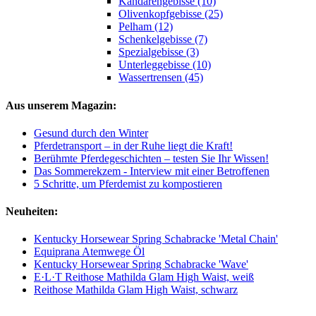
Kandarengebisse (10)
Olivenkopfgebisse (25)
Pelham (12)
Schenkelgebisse (7)
Spezialgebisse (3)
Unterleggebisse (10)
Wassertrensen (45)
Aus unserem Magazin:
Gesund durch den Winter
Pferdetransport – in der Ruhe liegt die Kraft!
Berühmte Pferdegeschichten – testen Sie Ihr Wissen!
Das Sommerekzem - Interview mit einer Betroffenen
5 Schritte, um Pferdemist zu kompostieren
Neuheiten:
Kentucky Horsewear Spring Schabracke 'Metal Chain'
Equiprana Atemwege Öl
Kentucky Horsewear Spring Schabracke 'Wave'
E·L·T Reithose Mathilda Glam High Waist, weiß
Reithose Mathilda Glam High Waist, schwarz