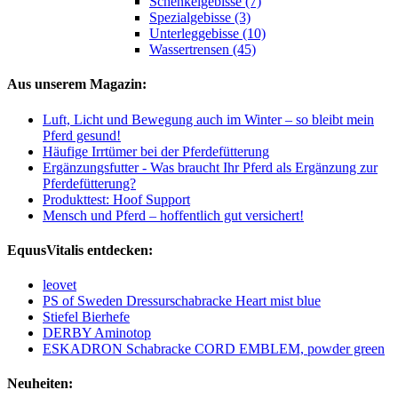
Schenkelgebisse (7)
Spezialgebisse (3)
Unterleggebisse (10)
Wassertrensen (45)
Aus unserem Magazin:
Luft, Licht und Bewegung auch im Winter – so bleibt mein
Pferd gesund!
Häufige Irrtümer bei der Pferdefütterung
Ergänzungsfutter - Was braucht Ihr Pferd als Ergänzung zur
Pferdefütterung?
Produkttest: Hoof Support
Mensch und Pferd – hoffentlich gut versichert!
EquusVitalis entdecken:
leovet
PS of Sweden Dressurschabracke Heart mist blue
Stiefel Bierhefe
DERBY Aminotop
ESKADRON Schabracke CORD EMBLEM, powder green
Neuheiten: