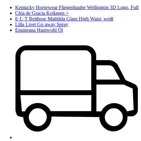
Kentucky Horsewear Fliegenhaube Wellington 3D Logo, Full
Chia de Gracia Kollagen +
E·L·T Reithose Mathilda Glam High Waist, weiß
Lilla Livet Go away Spray
Equiprana Hautwohl Öl