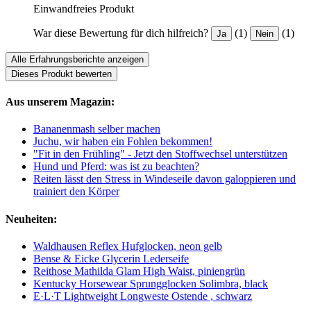
Einwandfreies Produkt
War diese Bewertung für dich hilfreich?
(1)
(1)
Ja
Nein
Alle Erfahrungsberichte anzeigen
Dieses Produkt bewerten
Aus unserem Magazin:
Bananenmash selber machen
Juchu, wir haben ein Fohlen bekommen!
"Fit in den Frühling" - Jetzt den Stoffwechsel unterstützen
Hund und Pferd: was ist zu beachten?
Reiten lässt den Stress in Windeseile davon galoppieren und
trainiert den Körper
Neuheiten:
Waldhausen Reflex Hufglocken, neon gelb
Bense & Eicke Glycerin Lederseife
Reithose Mathilda Glam High Waist, piniengrün
Kentucky Horsewear Sprungglocken Solimbra, black
E·L·T Lightweight Longweste Ostende , schwarz