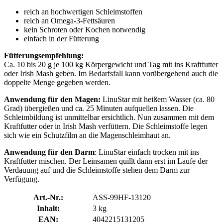
reich an hochwertigen Schleimstoffen
reich an Omega-3-Fettsäuren
kein Schroten oder Kochen notwendig
einfach in der Fütterung
Fütterungsempfehlung:
Ca. 10 bis 20 g je 100 kg Körpergewicht und Tag mit ins Kraftfutter
oder Irish Mash geben. Im Bedarfsfall kann vorübergehend auch die
doppelte Menge gegeben werden.
Anwendung für den Magen:
LinuStar mit heißem Wasser (ca. 80
Grad) übergießen und ca. 25 Minuten aufquellen lassen. Die
Schleimbildung ist unmittelbar ersichtlich. Nun zusammen mit dem
Kraftfutter oder in Irish Mash verfüttern. Die Schleimstoffe legen
sich wie ein Schutzfilm an die Magenschleimhaut an.
Anwendung für den Darm
: LinuStar einfach trocken mit ins
Kraftfutter mischen. Der Leinsamen quillt dann erst im Laufe der
Verdauung auf und die Schleimstoffe stehen dem Darm zur
Verfügung.
Art.-Nr.:
ASS-99HF-13120
Inhalt:
3 kg
EAN:
4042215131205