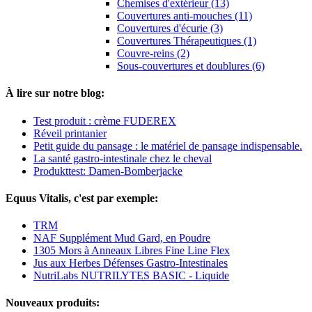
Chemises d'extérieur (13)
Couvertures anti-mouches (11)
Couvertures d'écurie (3)
Couvertures Thérapeutiques (1)
Couvre-reins (2)
Sous-couvertures et doublures (6)
À lire sur notre blog:
Test produit : crème FUDEREX
Réveil printanier
Petit guide du pansage : le matériel de pansage indispensable.
La santé gastro-intestinale chez le cheval
Produkttest: Damen-Bomberjacke
Equus Vitalis, c'est par exemple:
TRM
NAF Supplément Mud Gard, en Poudre
1305 Mors à Anneaux Libres Fine Line Flex
Jus aux Herbes Défenses Gastro-Intestinales
NutriLabs NUTRILYTES BASIC - Liquide
Nouveaux produits: