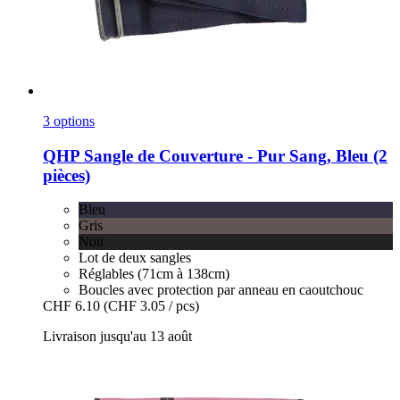
3 options
QHP
Sangle de Couverture -​ Pur Sang, Bleu (2
pièces)
Bleu
Gris
Noir
Lot de deux sangles
Réglables (71cm à 138cm)
Boucles avec protection par anneau en caoutchouc
CHF 6.10
(CHF 3.05 / pcs)
Livraison jusqu'au 13 août