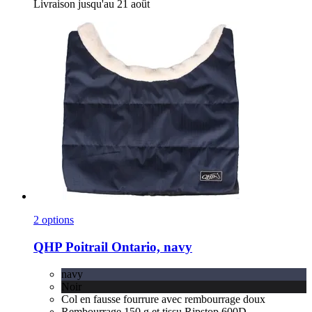
Livraison jusqu'au 21 août
2 options
QHP
Poitrail Ontario, navy
navy
Noir
Col en fausse fourrure avec rembourrage doux
Rembourrage 150 g et tissu Ripstop 600D