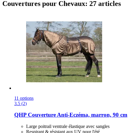
Couvertures pour Chevaux: 27 articles
11 options
3.5 (2)
QHP
Couverture Anti-​Eczéma, marron, 90 cm
Large poitrail ventrale élastique avec sangles
Respirant & résistant aux UV pour l'été