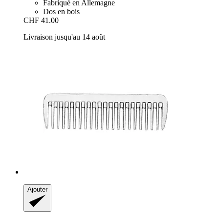
Fabriqué en Allemagne
Dos en bois
CHF 41.00
Livraison jusqu'au 14 août
Ajouter