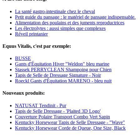
La santé gastro-intestinale chez le cheval
Petit guide du pansage : le matériel de pansage indispensable.
Alimentation des poulains et des juments reproductrices
Les électrolytes : aussi simples que complexes
Réveil printanier
Equus Vitalis, c'est par exemple:
BUSSE
Gants d'Équitation Hiver "Weldon" bleu marine
Stassek PERRYCLEAN Shampoing pour Chien
Tapis de Selle de Dressage Signature - Noir
Roeckl Gants d'Équitation MARENO - bleu nuit
Nouveaux produits:
NATUSAT Tendinit - Pur
Tapis de Selle Dressage - 'Plaited 3D Logo'
Couverture Polaire Transport Combo Vert Sapin
Kentucky Horsewear Tapis de Selle Dressage - "Wave"
Kentucky Horsewear Corde de Queue, One Size, Black