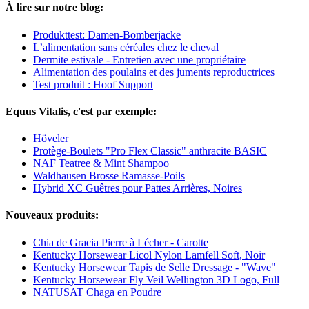
À lire sur notre blog:
Produkttest: Damen-Bomberjacke
L’alimentation sans céréales chez le cheval
Dermite estivale - Entretien avec une propriétaire
Alimentation des poulains et des juments reproductrices
Test produit : Hoof Support
Equus Vitalis, c'est par exemple:
Höveler
Protège-Boulets "Pro Flex Classic" anthracite BASIC
NAF Teatree & Mint Shampoo
Waldhausen Brosse Ramasse-Poils
Hybrid XC Guêtres pour Pattes Arrières, Noires
Nouveaux produits:
Chia de Gracia Pierre à Lécher - Carotte
Kentucky Horsewear Licol Nylon Lamfell Soft, Noir
Kentucky Horsewear Tapis de Selle Dressage - "Wave"
Kentucky Horsewear Fly Veil Wellington 3D Logo, Full
NATUSAT Chaga en Poudre