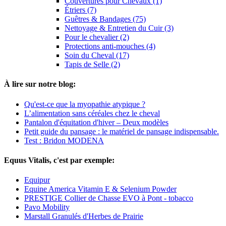
Couvertures pour Chevaux (1)
Étriers (7)
Guêtres & Bandages (75)
Nettoyage & Entretien du Cuir (3)
Pour le chevalier (2)
Protections anti-mouches (4)
Soin du Cheval (17)
Tapis de Selle (2)
À lire sur notre blog:
Qu'est-ce que la myopathie atypique ?
L’alimentation sans céréales chez le cheval
Pantalon d'équitation d'hiver – Deux modèles
Petit guide du pansage : le matériel de pansage indispensable.
Test : Bridon MODENA
Equus Vitalis, c'est par exemple:
Equipur
Equine America Vitamin E & Selenium Powder
PRESTIGE Collier de Chasse EVO à Pont - tobacco
Pavo Mobility
Marstall Granulés d'Herbes de Prairie