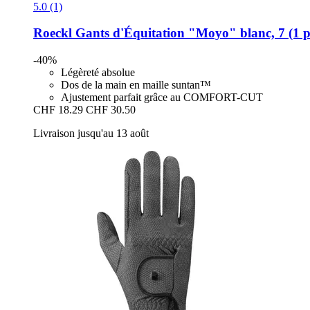
5.0 (1)
Roeckl
Gants d'Équitation "Moyo" blanc, 7 (1 p
-40%
Légèreté absolue
Dos de la main en maille suntan™
Ajustement parfait grâce au COMFORT-CUT
CHF 18.29
CHF 30.50
Livraison jusqu'au 13 août