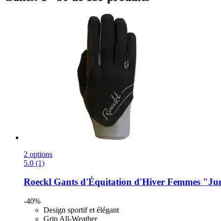
2 options
5.0 (1)
Roeckl
Gants d'Équitation d'Hiver Femmes "June"
-40%
Design sportif et élégant
Grip All-Weather