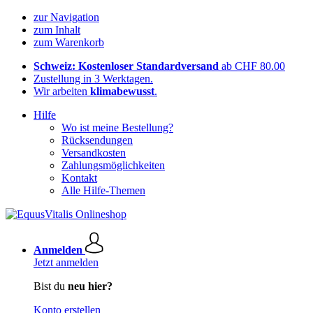
zur Navigation
zum Inhalt
zum Warenkorb
Schweiz: Kostenloser Standardversand
ab CHF 80.00
Zustellung in 3 Werktagen.
Wir arbeiten
klimabewusst
.
Hilfe
Wo ist meine Bestellung?
Rücksendungen
Versandkosten
Zahlungsmöglichkeiten
Kontakt
Alle Hilfe-Themen
Anmelden
Jetzt anmelden
Bist du
neu hier?
Konto erstellen