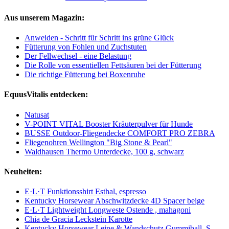
Aus unserem Magazin:
Anweiden - Schritt für Schritt ins grüne Glück
Fütterung von Fohlen und Zuchstuten
Der Fellwechsel - eine Belastung
Die Rolle von essentiellen Fettsäuren bei der Fütterung
Die richtige Fütterung bei Boxenruhe
EquusVitalis entdecken:
Natusat
V-POINT VITAL Booster Kräuterpulver für Hunde
BUSSE Outdoor-Fliegendecke COMFORT PRO ZEBRA
Fliegenohren Wellington "Big Stone & Pearl"
Waldhausen Thermo Unterdecke, 100 g, schwarz
Neuheiten:
E·L·T Funktionsshirt Esthal, espresso
Kentucky Horsewear Abschwitzdecke 4D Spacer beige
E·L·T Lightweight Longweste Ostende , mahagoni
Chia de Gracia Leckstein Karotte
Kentucky Horsewear Leine & Wandschutz Gummiball, S,