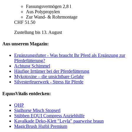
Fassungsvermögen 2,8 l
Aus Polypropylen
Zur Wand- & Rohrmontage
CHF 51.50
Zustellung bis 13. August
Aus unserem Magazin:
Ergänzungsfutter - Was braucht Ihr Pferd als Ergänzung zur
Pferdefütterung?
Achtung Schimmel
Häufige Irrtümer bei der Pferdefütterung
Mykotoxine – die unsichtbare Gefahr
Silvesterfeuerwerk - Stress für Pferde
EquusVitalis entdecken:
QHP
Siglhorse Misch Stopserl
Stübben EQUI Compress Anziehhilfe
Kavalkade Deko-Klett "Leyla" paarweise braun
MagicBrush Huföl Premium