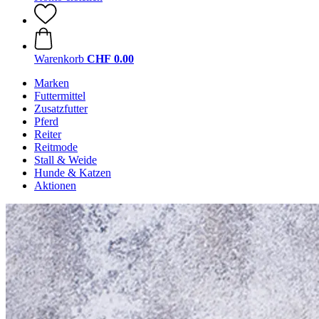
Warenkorb
CHF 0.00
Marken
Futtermittel
Zusatzfutter
Pferd
Reiter
Reitmode
Stall & Weide
Hunde & Katzen
Aktionen