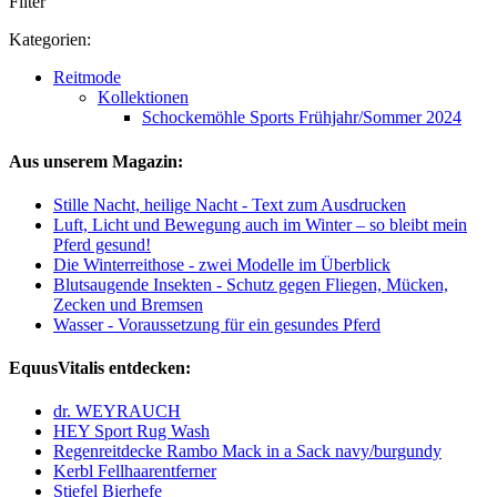
Filter
Kategorien:
Reitmode
Kollektionen
Schockemöhle Sports Frühjahr/Sommer 2024
Aus unserem Magazin:
Stille Nacht, heilige Nacht - Text zum Ausdrucken
Luft, Licht und Bewegung auch im Winter – so bleibt mein
Pferd gesund!
Die Winterreithose - zwei Modelle im Überblick
Blutsaugende Insekten - Schutz gegen Fliegen, Mücken,
Zecken und Bremsen
Wasser - Voraussetzung für ein gesundes Pferd
EquusVitalis entdecken:
dr. WEYRAUCH
HEY Sport Rug Wash
Regenreitdecke Rambo Mack in a Sack navy/burgundy
Kerbl Fellhaarentferner
Stiefel Bierhefe