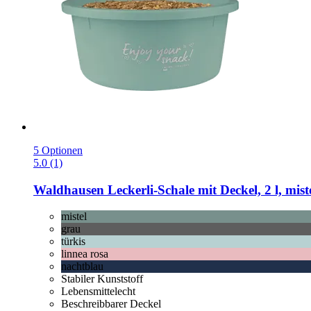
5 Optionen
5.0 (1)
Waldhausen
Leckerli-​Schale mit Deckel, 2 l, mist
mistel
grau
türkis
linnea rosa
nachtblau
Stabiler Kunststoff
Lebensmittelecht
Beschreibbarer Deckel