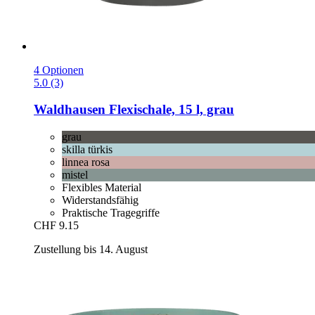
4 Optionen
5.0 (3)
Waldhausen
Flexischale, 15 l, grau
grau
skilla türkis
linnea rosa
mistel
Flexibles Material
Widerstandsfähig
Praktische Tragegriffe
CHF 9.15
Zustellung bis 14. August